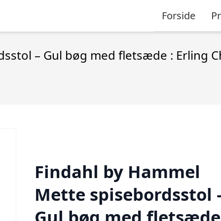
Forside
P
sstol – Gul bøg med fletsæde : Erling 
Findahl by Hammel
Mette spisebordsstol 
Gul bøg med fletsæde 