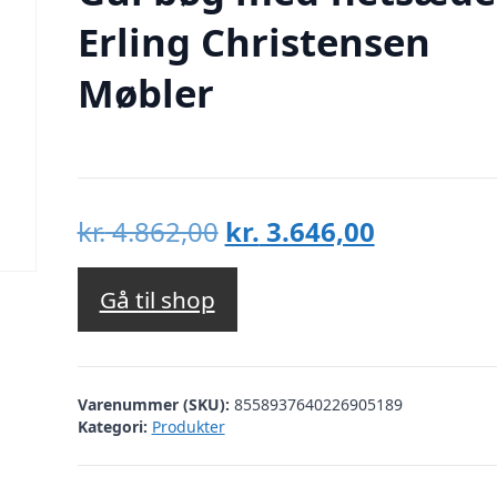
Erling Christensen
Møbler
Den
Den
kr.
4.862,00
kr.
3.646,00
oprindelige
aktuelle
pris
pris
Gå til shop
var:
er:
kr. 4.862,00.
kr. 3.646,
Varenummer (SKU):
8558937640226905189
Kategori:
Produkter