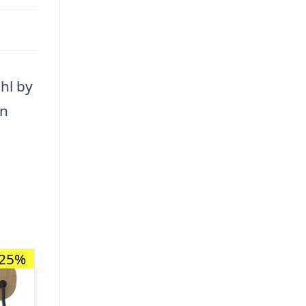
hl by
en
-25%