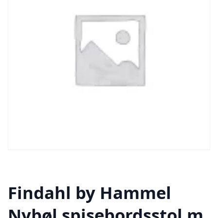
Findahl by Hammel
Nybøl spisebordsstol m.