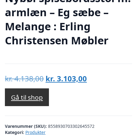
armlæn – Eg sæbe –
Melange : Erling
Christensen Møbler
Den
Den
kr.
4.138,00
kr.
3.103,00
oprindelige
aktuelle
pris
pris
Gå til shop
var:
er:
kr. 4.138,00.
kr. 3.103,00.
Varenummer (SKU):
8558930703302645572
Kategori:
Produkter