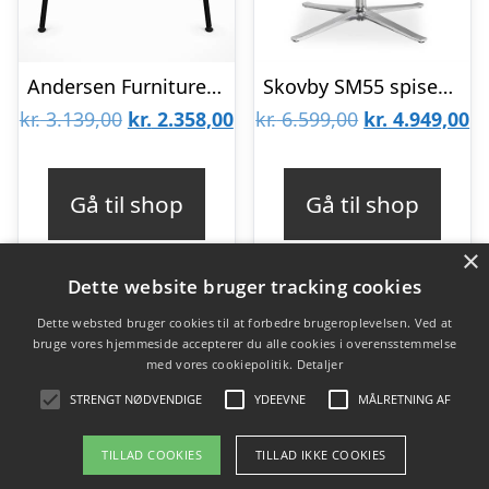
Andersen Furniture Scope spisebordsstol – Sort / Zink / Hvidpig. mat lak : Erling Christensen Møbler
Skovby SM55 spisebordsstol m. drejestel i blank alu – læder : Erling Christensen Møbler
Den
Den
Den
D
kr.
3.139,00
kr.
2.358,00
kr.
6.599,00
kr.
4.949,00
oprindelige
aktuelle
oprindelige
ak
pris
pris
pris
pr
Gå til shop
Gå til shop
var:
er:
var:
er
×
kr. 3.139,00.
kr. 2.358,00.
kr. 6.599,00.
kr
Dette website bruger tracking cookies
Dette websted bruger cookies til at forbedre brugeroplevelsen. Ved at
bruge vores hjemmeside accepterer du alle cookies i overensstemmelse
Varekategorier
med vores cookiepolitik.
Detaljer
Produkter
STRENGT NØDVENDIGE
YDEEVNE
MÅLRETNING AF
TILLAD COOKIES
TILLAD IKKE COOKIES
Copyright 2026 - Pilanto Aps