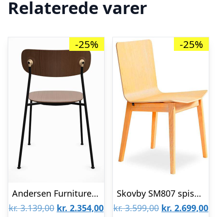
Relaterede varer
-25%
-25%
Andersen Furniture Scope spisebordsstol – Sort / Brass / Røget mat lak : Erling Christensen Møbler
Skovby SM807 spisebordsstol – Lakeret eg : Erling Christensen Møbler
Den
Den
Den
D
kr.
3.139,00
kr.
2.354,00
kr.
3.599,00
kr.
2.699,00