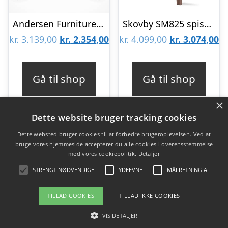
Andersen Furniture Scope spisebordsstol – Sort / Brass / Hvidpig. mat lak : Erling Christensen Møbler
Skovby SM825 spisebordsstol – Valnød naturolie – Læder : Erling Christensen Møbler
Den
Den
Den
D
kr.
3.139,00
kr.
2.354,00
kr.
4.099,00
kr.
3.074,00
oprindelige
aktuelle
oprindelige
ak
pris
pris
pris
pr
Gå til shop
Gå til shop
var:
er:
var:
er
×
kr. 3.139,00.
kr. 2.354,00.
kr. 4.099,00.
kr
Dette website bruger tracking cookies
Dette websted bruger cookies til at forbedre brugeroplevelsen. Ved at
bruge vores hjemmeside accepterer du alle cookies i overensstemmelse
Varekategorier
med vores cookiepolitik.
Detaljer
Produkter
STRENGT NØDVENDIGE
YDEEVNE
MÅLRETNING AF
TILLAD COOKIES
TILLAD IKKE COOKIES
Copyright 2026 - Pilanto Aps
VIS DETALJER
Forside
Om / kontakt
Blog
Betingelser