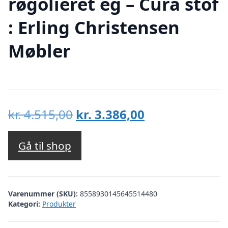
røgolieret eg – Cura stof
: Erling Christensen
Møbler
Den
Den
kr.
4.515,00
kr.
3.386,00
oprindelige
aktuelle
pris
pris
Gå til shop
var:
er:
kr. 4.515,00.
kr. 3.386,00.
Varenummer (SKU):
8558930145645514480
Kategori:
Produkter