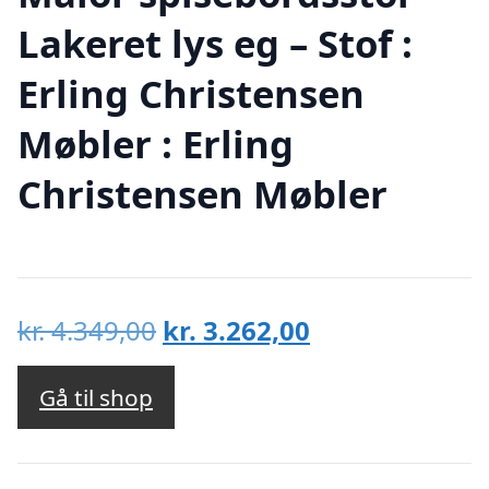
Lakeret lys eg – Stof :
Erling Christensen
Møbler : Erling
Christensen Møbler
Den
Den
kr.
4.349,00
kr.
3.262,00
oprindelige
aktuelle
pris
pris
Gå til shop
var:
er:
kr. 4.349,00.
kr. 3.262,00.