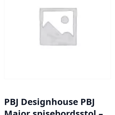
PBJ Designhouse PBJ
Maior spisebordsstol –