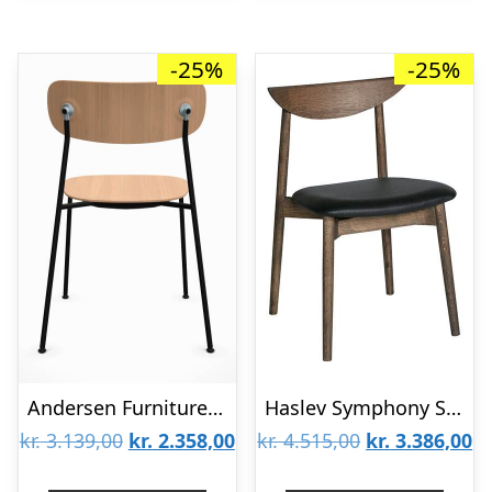
-25%
-25%
Andersen Furniture Scope spisebordsstol – Sort / Zink / Hvidpig. mat lak : Erling Christensen Møbler
Haslev Symphony Spisebordsstol – røgolieret eg – Cura stof : Erling Christensen Møbler
Den
Den
Den
D
kr.
3.139,00
kr.
2.358,00
kr.
4.515,00
kr.
3.386,00
oprindelige
aktuelle
oprindelige
ak