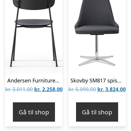
Andersen Furniture Scope spisebordsstol – Sort / Sort / Sort mat lak : Erling Christensen Møbler
Skovby SM817 spisebordsstol : Erling Christensen Møbler
Den
Den
Den
D
kr.
3.011,00
kr.
2.258,00
kr.
5.099,00
kr.
3.824,00
oprindelige
aktuelle
oprindelige
ak
pris
pris
pris
pr
Gå til shop
Gå til shop
var:
er:
var:
er
kr. 3.011,00.
kr. 2.258,00.
kr. 5.099,00.
kr