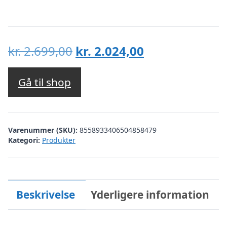
Den
Den
kr.
2.699,00
kr.
2.024,00
oprindelige
aktuelle
pris
pris
Gå til shop
var:
er:
kr. 2.699,00.
kr. 2.024,00.
Varenummer (SKU):
8558933406504858479
Kategori:
Produkter
Beskrivelse
Yderligere information