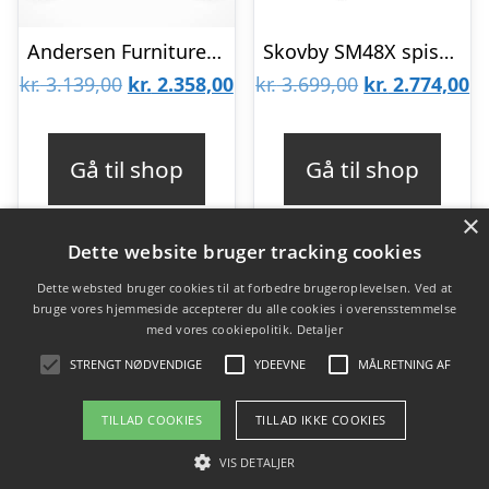
Andersen Furniture Scope spisebordsstol – Sort / Zink / Hvidpig. mat lak : Erling Christensen Møbler
Skovby SM48X spisebordsstol – stabelbar : Erling Christensen Møbler
Den
Den
Den
D
kr.
3.139,00
kr.
2.358,00
kr.
3.699,00
kr.
2.774,00
oprindelige
aktuelle
oprindelige
ak
pris
pris
pris
pr
Gå til shop
Gå til shop
var:
er:
var:
er
×
kr. 3.139,00.
kr. 2.358,00.
kr. 3.699,00.
kr
Dette website bruger tracking cookies
Dette websted bruger cookies til at forbedre brugeroplevelsen. Ved at
bruge vores hjemmeside accepterer du alle cookies i overensstemmelse
Varekategorier
med vores cookiepolitik.
Detaljer
Produkter
STRENGT NØDVENDIGE
YDEEVNE
MÅLRETNING AF
TILLAD COOKIES
TILLAD IKKE COOKIES
Copyright 2026 - Pilanto Aps
VIS DETALJER
Forside
Om / kontakt
Blog
Betingelser