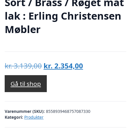
Sort / Brass / Røget mat
lak : Erling Christensen
Møbler
Den
Den
kr.
3.139,00
kr.
2.354,00
oprindelige
aktuelle
pris
pris
Gå til shop
var:
er:
kr. 3.139,00.
kr. 2.354,00.
Varenummer (SKU):
8558939468757087330
Kategori:
Produkter