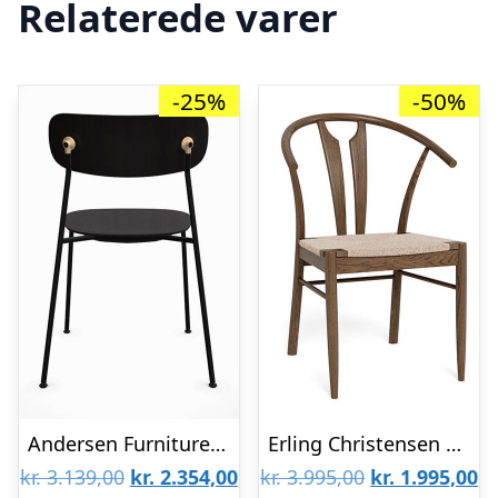
Relaterede varer
-25%
-50%
Andersen Furniture Scope spisebordsstol – Sort / Brass / Sort mat lak : Erling Christensen Møbler
Erling Christensen Møbler Andorra spisebordsstol – Røget eg & natur flet : Erling Christensen Møbler : Erling Christensen Møbler
Den
Den
Den
D
kr.
3.139,00
kr.
2.354,00
kr.
3.995,00
kr.
1.995,00